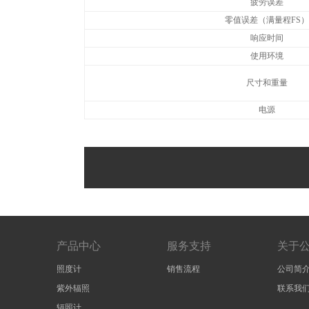
疲劳误差
零值误差（满量程FS）
响应时间
使用环境
尺寸和重量
电源
产品中心
服务支持
关于
照度计
销售流程
公司简
紫外辐照
联系我
辐照计