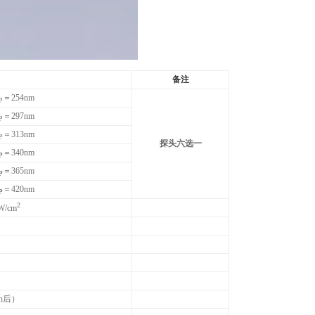
备注
＝254nm
P
＝297nm
P
＝313nm
P
探头六选一
＝340nm
P
＝365nm
P
＝420nm
P
2
μW/cm
in后）