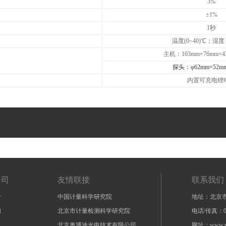
3%
±1%
1秒
温度(0~40)℃；湿度
主机：103mm×76mm×43
探头：φ62mm×52mm
内置可充电锂
公司
友情联接
联系我们
介
中国计量科学研究院
地址：北京市
们
北京市计量检测科学研究院
电话/传真：010
北京奥博迪光电技术有限公司
网址：www.pe