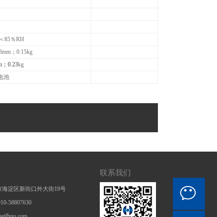
＜85％RH
mm；0.15kg
；0.23
kg
电池
联系我们
海淀区新街口外大街19号
-58807630
ifbnu.com